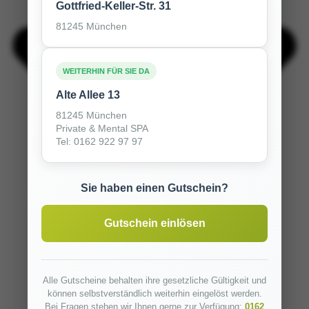
Gottfried-Keller-Str. 31
81245 München
WEITERHIN FÜR SIE DA
Alte Allee 13
81245 München
Private & Mental SPA
Tel: 0162 922 97 97
Sie haben einen Gutschein?
Gutschein einlösen
Alle Gutscheine behalten ihre gesetzliche Gültigkeit und
können selbstverständlich weiterhin eingelöst werden.
Bei Fragen stehen wir Ihnen gerne zur Verfügung:
0162