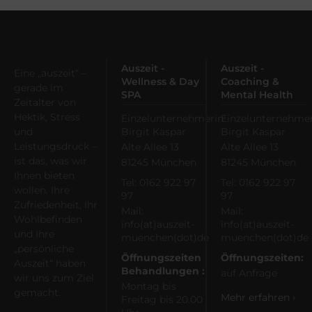
Auszeit -
Auszeit -
Eine „auszeit“ –
Wellness & Day
Coaching &
gerade im
SPA
Mental Health
Zeitalter von
Hektik, Stress
Einzelunternehmerin:
Einzelunternehmer
und
Birgit Kaspar
Birgit Kaspar
Leistungsdruck –
Alte Allee 13
Alte Allee 13
ist das, was wir
81245 München
81245 München
Ihnen bieten
Tel: 0162 922 97
Tel: 0162 922 97
wollen. Ihre
97
97
Zufriedenheit, Ihr
Mail:
Mail:
Wohlbefinden
info(at)auszeit-
info(at)auszeit-
und Ihre
muenchen(dot)de
muenchen(dot)de
„persönliche
Öffnungszeiten
Öffnungszeiten:
Auszeit“ haben
Behandlungen :
auf Anfrage
wir uns zum Ziel
Montag bis
gemacht.
Mehr erfahren ›
Freitag bis 20.00