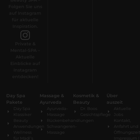
Beauty SPA –
Folgen Sie uns
auf Instagram
für aktuelle
Inspiration.
Private &
Mental-SPA –
Aktuelle
Einblicke auf
Instagram
entdecken!
Day Spa
Massage &
Kosmetik &
Über
Pakete
Ayurveda
Beauty
auszeit
Day Spa
Ayurveda-
Dr. Boos
Aktuelle
Klassiker
Massage
Gesichtspflege
Jobs
Beauty
Rückenbehandlungen
Kontakt,
Anwendungen
Schwangeren-
Anfahrt und
Wellness
Massage
Öffnungszei
für Mädl’s
Impressum |