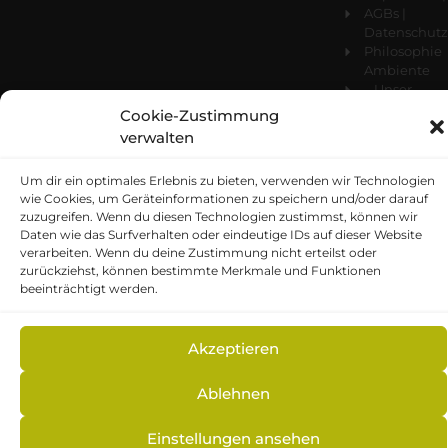
AGBs |
Datenschutz
Philosophie
Ambiente
– Unser
Studio
Cookie-Zustimmung
verwalten
Um dir ein optimales Erlebnis zu bieten, verwenden wir Technologien
wie Cookies, um Geräteinformationen zu speichern und/oder darauf
zuzugreifen. Wenn du diesen Technologien zustimmst, können wir
© auszeit wellness 2026
Daten wie das Surfverhalten oder eindeutige IDs auf dieser Website
verarbeiten. Wenn du deine Zustimmung nicht erteilst oder
zurückziehst, können bestimmte Merkmale und Funktionen
beeinträchtigt werden.
Website by
Unicorn Factory
Akzeptieren
Ablehnen
Einstellungen ansehen