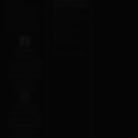
– Ihrem
Büro & Telefon :
Rückzugsort für
Montag bis
Entspannung,
Freitag 09.00 bis
Massage und
16.00 Uhr
innere Balance.
Samstag und
Sonntag
geschlossen
Um über
Mehr erfahren ›
aktuelle
Angebote stets
informiert zu
bleiben, folgen
Sie uns auf
facebook!
Wellness &
Beauty SPA –
Folgen Sie uns
auf Instagram
für aktuelle