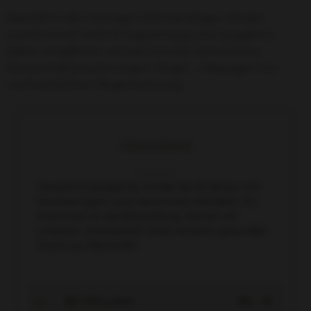
Speziell in der heutigen Zeit benötigen Kinder
zunehmend mehr Entspannung und Ausgleich,
daher empfehlen wir bei Unruhe, Schulstress,
Konzentrationsstörungen, Angst … Massagen zur
nachweislichen Regenerierung.
Glückskind
Verwöhnmassage für Kinder bis 16 Jahren mit
hochwertigem und naturreinen Mandelöl. Im
Anschluss an die Behandlung reichen wir
unserem „Glückskind“ einen leckeren gesunden
Snack zur Nachruhe.
30 Minuten
56,- €