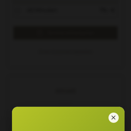
45 Minuten
79,- €
Termine online buchen
Einen Gutschein bestellen
Almzeit
Zu jeder Massage buchbar
Ergänzen Sie Ihre Wellness-Stunden ganz
entspannt und wärmen Sie sich erstmal auf. Für
die Wärme von außen genießen Sie ein