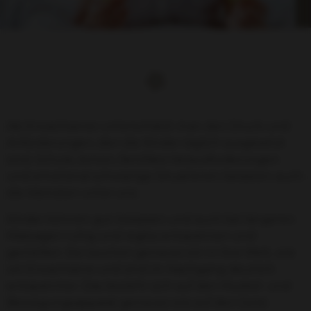
Als Erwachsener unterschätzt man den Druck und
Anforderungen, den die Kinder täglich ausgesetzt
sind. Schule, lernen, familiäre Herausforderungen
und emotional schwierige Situationen belasten auch
die kleinsten unter uns.
Kinder können gut loslassen und auch bei längeren
Massagen ruhig und reglos entspannen und
genießen. Sie tauchen genauso ein in ihre Welt, wie
wir Erwachsene und sind im Nachgang deutlich
entspannter. Das bezieht sich auf den Muskel- und
Bewegungsapparat genauso wie auf den Geist.