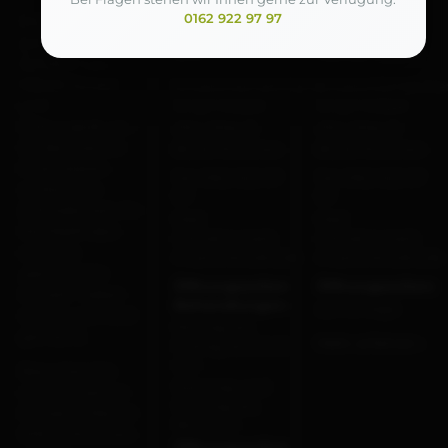
Auszeit -
Auszeit -
0162 922 97 97
Eine „auszeit“ –
Wellness & Day
Coaching &
gerade im
SPA
Mental Health
Zeitalter von
Hektik, Stress
Einzelunternehmerin:
Einzelunternehmer
und
Birgit Kaspar
Birgit Kaspar
Leistungsdruck –
Alte Allee 13
Alte Allee 13
ist das, was wir
81245 München
81245 München
Ihnen bieten
Tel: 0162 922 97
Tel: 0162 922 97
wollen. Ihre
97
97
Zufriedenheit, Ihr
Mail:
Mail:
Wohlbefinden
info(at)auszeit-
info(at)auszeit-
und Ihre
muenchen(dot)de
muenchen(dot)de
„persönliche
Öffnungszeiten
Öffnungszeiten:
Auszeit“ haben
Behandlungen :
auf Anfrage
wir uns zum Ziel
Montag bis
gemacht.
Mehr erfahren ›
Freitag bis 20.00
Uhr
Besuchen Sie
Samstag und
uns in unserem
Sonntag bis
Private & Mental
18.00 Uhr
SPA in München
Öffnungszeiten