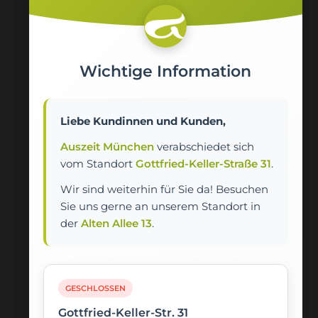
duftendes Honig-Milch-Fußbad auf unserer
Auszeit-Alm. Für „innen“ servieren wir Ihnen ein
Getränk nach Wahl, einen Wellnessdrink, eine
Saftschorle oder ein Glas Prosecco. Ein
Wichtige Information
duftendes Meersalzpeeling für die Füße rundet
das Angebot ab und lässt Ihre Füße samtweich
werden. Dieses Angebot kann man für einen
perfekten Start oder auch einen schönen
Liebe Kundinnen und Kunden,
Abschluss der Zweisamkeit auch wunderbar zu
Auszeit München
verabschiedet sich
zweit geniessen.
vom Standort
Gottfried-Keller-Straße 31
.
Wir sind weiterhin für Sie da! Besuchen
ca. 15 Minuten
25,- €
Sie uns gerne an unserem Standort in
der
Alten Allee 13
.
Termine online buchen
GESCHLOSSEN
Einen Gutschein bestellen
Gottfried-Keller-Str. 31