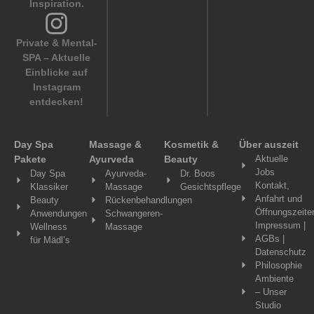
Inspiration.
Private & Mental-
SPA – Aktuelle
Einblicke auf
Instagram
entdecken!
Day Spa
Massage &
Kosmetik &
Über auszeit
Pakete
Ayurveda
Beauty
Aktuelle
Jobs
Day Spa
Ayurveda-
Dr. Boos
Kontakt,
Klassiker
Massage
Gesichtspflege
Anfahrt und
Beauty
Rückenbehandlungen
Öffnungszeite
Anwendungen
Schwangeren-
Impressum |
Wellness
Massage
AGBs |
für Mädl’s
Datenschutz
Philosophie
Ambiente
– Unser
Studio