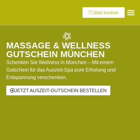
Jetzt buchen
Wellness & Day SPA
Coaching & Menta
Day Spa P
Mindful N
MASSAGE & WELLNESS
GUTSCHEIN MÜNCHEN
Schenken Sie Wellness in München – Mit einem
Gutschein für das Auszeit-Spa pure Erholung und
Entspannung verschenken.
JETZT AUSZEIT-GUTSCHEIN BESTELLEN