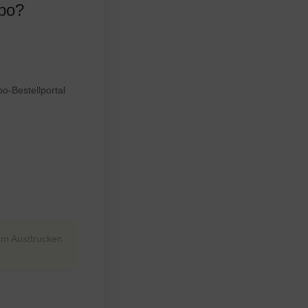
lbo?
o-Bestellportal
m Ausdrucken