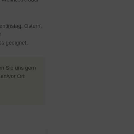
ntinstag, Ostern,
n
ss geeignet.
n Sie uns gern
len/vor Ort