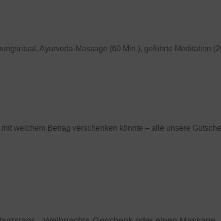
sritual, Ayurveda-Massage (60 Min.), geführte Meditation (20 
Entdecke weitere beliebte Day SPA Pakete
n mit welchem Betrag verschenken könnte – alle unsere Gutschei
burtstags-, Weihnachts-Geschenk oder einen Massage-,