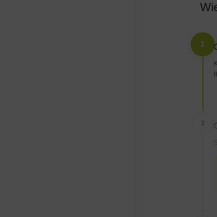
Wie
1
K
I
2
S